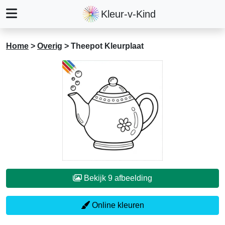
Kleur-v-Kind
Home
>
Overig
>
Theepot Kleurplaat
Bekijk 9 afbeelding
Online kleuren