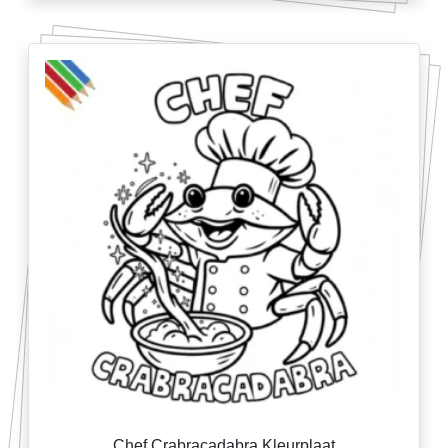
Chef Crabracadabra Kleurplaat