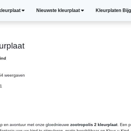
kleurplaat
Nieuwste kleurplaat
Kleurplaten Bij
urplaat
ind
64 weergaven
1
ap en avontuur met onze gloednieuwe
zootropolis 2 kleurplaat
. Een p
n fantasie van uw kind te stimuleren, gratis beschikbaar op Kleur-v-Kind.