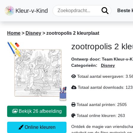
Kleur-v-Kind
Beste 
Home
>
Disney
>
zootropolis 2 kleurplaat
zootropolis 2 kle
Ontwerp door:
Team Kleur-v-K
Categorieën:
Disney
Totaal aantal weergaven:
3.5
Totaal aantal downloads:
123
Totaal aantal printen:
2505
Bekijk 26 afbeelding
Totaal online kleuren:
263
Ontdek de magie van vriendsch
Online kleuren
activiteit om de fijne motoriek e