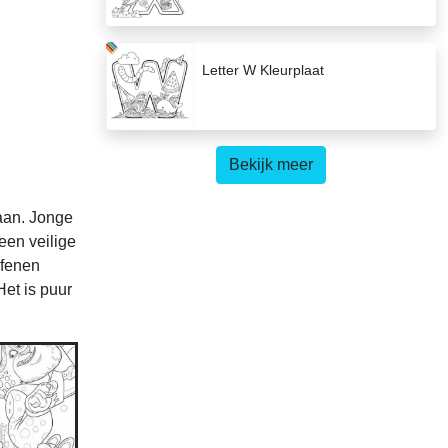
Letter W Kleurplaat
Bekijk meer
taan. Jonge
een veilige
efenen
Het is puur