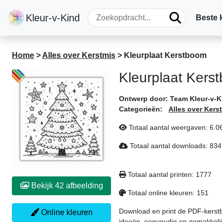
Kleur-v-Kind
Beste 
Home
>
Alles over Kerstmis
>
Kleurplaat Kerstboom
Kleurplaat Kers
Ontwerp door:
Team Kleur-v-K
Categorieën:
Alles over Kers
Totaal aantal weergaven:
6.0
Totaal aantal downloads:
834
Totaal aantal printen:
1777
Bekijk 42 afbeelding
Totaal online kleuren:
151
Download en print de PDF-kerstb
Online kleuren
ideeën, eenvoudig en gemakkelijk