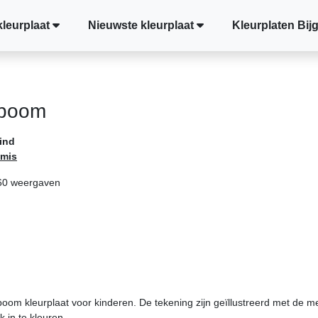
kleurplaat
Nieuwste kleurplaat
Kleurplaten Bij
tboom
ind
tmis
60 weergaven
oom kleurplaat voor kinderen. De tekening zijn geïllustreerd met de m
 in te kleuren.