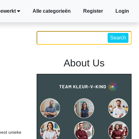
gewerkt
Alle categorieën
Register
Login
Search
About Us
eest unieke