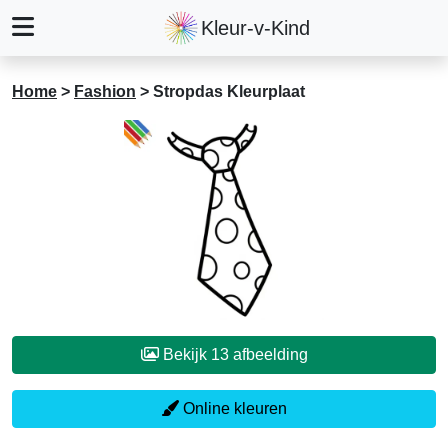
Kleur-v-Kind
Home
>
Fashion
>
Stropdas Kleurplaat
Bekijk 13 afbeelding
Online kleuren