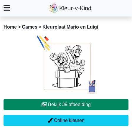
Kleur-v-Kind
Home
>
Games
>
Kleurplaat Mario en Luigi
Bekijk 39 afbeelding
Online kleuren