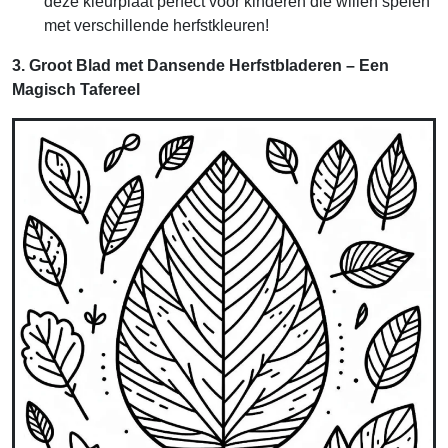
deze kleurplaat perfect voor kinderen die willen spelen
met verschillende herfstkleuren!
3. Groot Blad met Dansende Herfstbladeren – Een
Magisch Tafereel