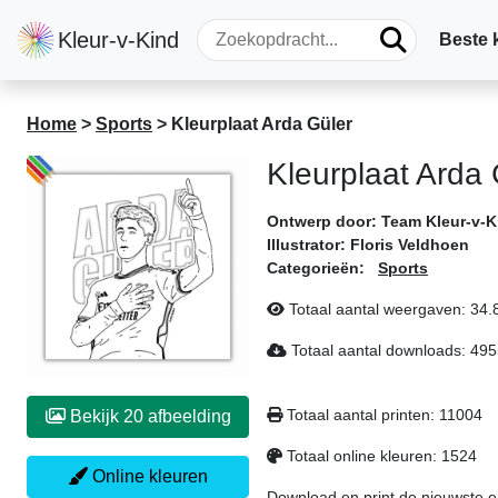
Kleur-v-Kind
Beste 
Home
>
Sports
>
Kleurplaat Arda Güler
Kleurplaat Arda 
Ontwerp door:
Team Kleur-v-K
Illustrator:
Floris Veldhoen
Categorieën:
Sports
Totaal aantal weergaven:
34.
Totaal aantal downloads:
495
Totaal aantal printen:
11004
Bekijk 20 afbeelding
Totaal online kleuren:
1524
Online kleuren
Download en print de nieuwste en