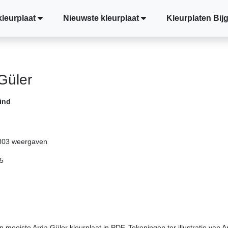
kleurplaat
Nieuwste kleurplaat
Kleurplaten Bij
Güler
ind
803 weergaven
5
 mooiste Arda Güler kleurplaat in PDF. Tekeningen ter illustratie van A