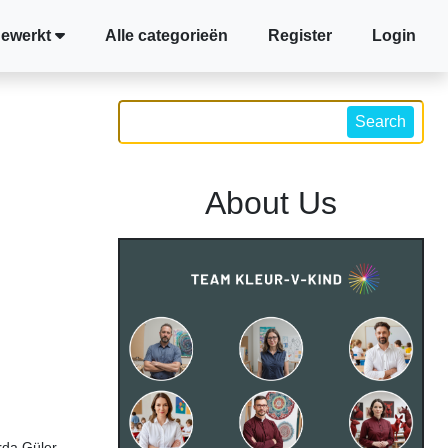
gewerkt
Alle categorieën
Register
Login
Search
About Us
rda Güler –