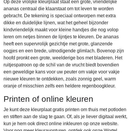
Op deze vrolijke kleurplaat staat een grote, vriendelijke
ananas centraal die klaarstaat om tot leven te worden
gebracht. De tekening is speciaal ontworpen met extra
dikke en duidelijke lijnen, wat het geheel bijzonder
kindvriendelijk maakt voor kleine handjes die nog volop
leren om netjes binnen de lijntjes te kleuren. De ananas
heeft een supervrolijk gezichtje met grote, glanzende
oogjes en een brede, uitnodigende glimlach. Bovenop zijn
hoofd pronkt een grote, weelderige bos met bladeren. Het
ruitjespatroon op de schil van de vrucht biedt bovendien
een geweldige kans voor uw peuter om vakje voor vakje
nieuwe kleuren te ontdekken, zoals zonnig geel, warm
oranje of misschien zelfs een heldere regenboogkleur.
Printen of online kleuren
Je kunt deze kleurplaat gratis printen om thuis met potloden
en stiften aan de slag te gaan. Of, als je liever digitaal werkt,
kun je hem ook direct online inkleuren op onze website.
Voor nog meer kleuravonturen, ontdek ook onze
Wortel