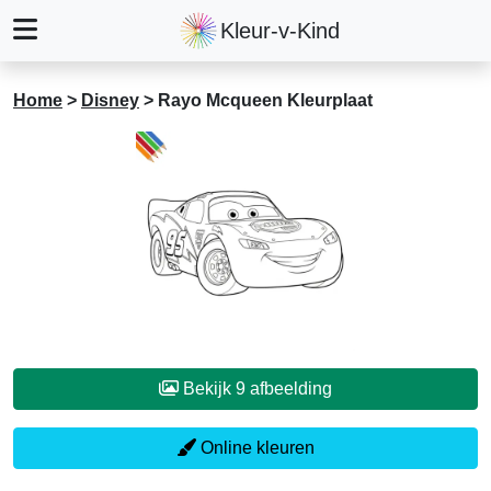
Kleur-v-Kind
Home
>
Disney
>
Rayo Mcqueen Kleurplaat
Bekijk 9 afbeelding
Online kleuren