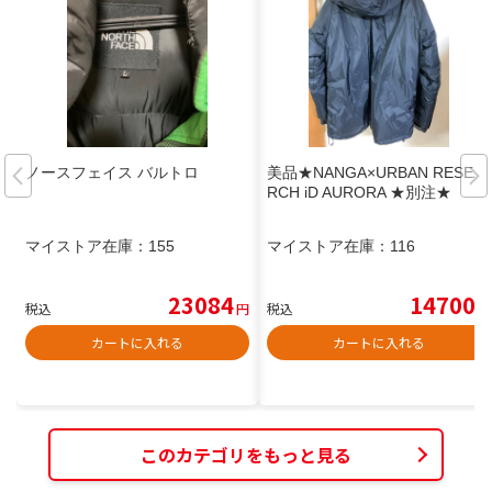
ノースフェイス バルトロ
美品★NANGA×URBAN RESEA
RCH iD AURORA ★別注★
マイストア在庫：
155
マイストア在庫：
116
23084
14700
税込
円
税込
円
カートに入れる
カートに入れる
このカテゴリをもっと見る