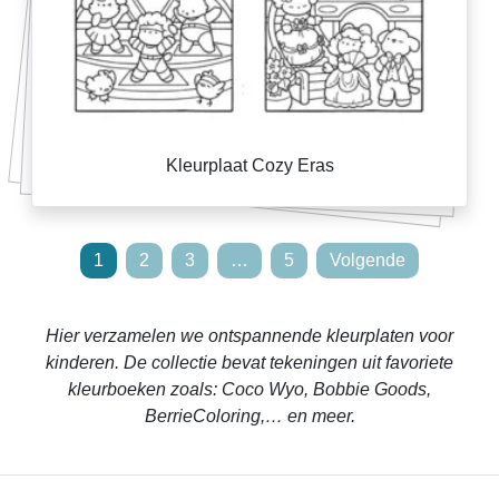
Kleurplaat Cozy Eras
Berichten
1
2
3
…
5
Volgende
paginering
Hier verzamelen we ontspannende kleurplaten voor
kinderen. De collectie bevat tekeningen uit favoriete
kleurboeken zoals: Coco Wyo, Bobbie Goods,
BerrieColoring,… en meer.