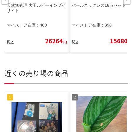
天然無処理 大玉ルビーインゾイ
パールネックレス16点セット
サイト
マイストア在庫：
489
マイストア在庫：
398
26264
15680
税込
円
税込
円
近くの売り場の商品