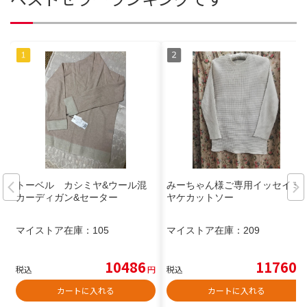
トーベル カシミヤ&ウール混
みーちゃん様ご専用イッセイミ
カーディガン&セーター
ヤケカットソー
マイストア在庫：
105
マイストア在庫：
209
10486
11760
税込
円
税込
円
カートに入れる
カートに入れる