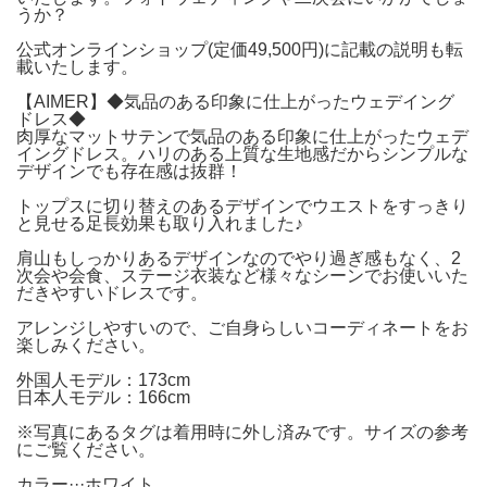
うか？
公式オンラインショップ(定価49,500円)に記載の説明も転
載いたします。
【AIMER】◆気品のある印象に仕上がったウェデイング
ドレス◆
肉厚なマットサテンで気品のある印象に仕上がったウェデ
イングドレス。ハリのある上質な生地感だからシンプルな
デザインでも存在感は抜群！
トップスに切り替えのあるデザインでウエストをすっきり
と見せる足長効果も取り入れました♪
肩山もしっかりあるデザインなのでやり過ぎ感もなく、2
次会や会食、ステージ衣装など様々なシーンでお使いいた
だきやすいドレスです。
アレンジしやすいので、ご自身らしいコーディネートをお
楽しみください。
外国人モデル：173cm
日本人モデル：166cm
※写真にあるタグは着用時に外し済みです。サイズの参考
にご覧ください。
カラー···ホワイト