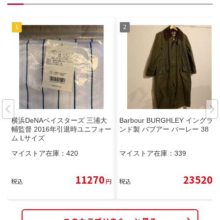
横浜DeNAベイスターズ 三浦大
Barbour BURGHLEY イングラ
輔監督 2016年引退時ユニフォー
ンド製 バブアー バーレー 38
ム Lサイズ
マイストア在庫：
420
マイストア在庫：
339
11270
23520
税込
円
税込
円