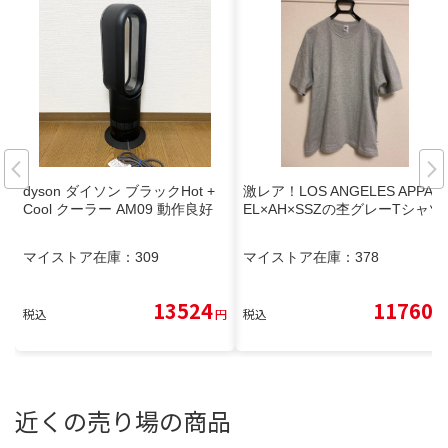
dyson ダイソン ブラックHot +
激レア！LOS ANGELES APPAR
Cool クーラー AM09 動作良好
EL×AH×SSZの杢グレーTシャツ
マイストア在庫：
309
マイストア在庫：
378
13524
11760
税込
円
税込
円
近くの売り場の商品