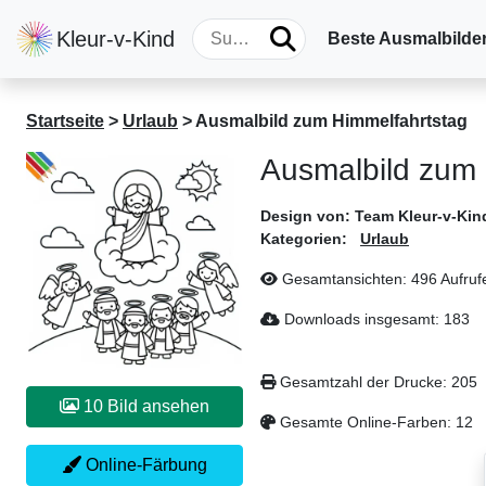
Kleur-v-Kind
Beste Ausmalbilde
Startseite
>
Urlaub
>
Ausmalbild zum Himmelfahrtstag
Ausmalbild zum 
Design von:
Team Kleur-v-Kin
Kategorien:
Urlaub
Gesamtansichten:
496 Aufruf
Downloads insgesamt:
183
Gesamtzahl der Drucke:
205
10 Bild ansehen
Gesamte Online-Farben:
12
Online-Färbung