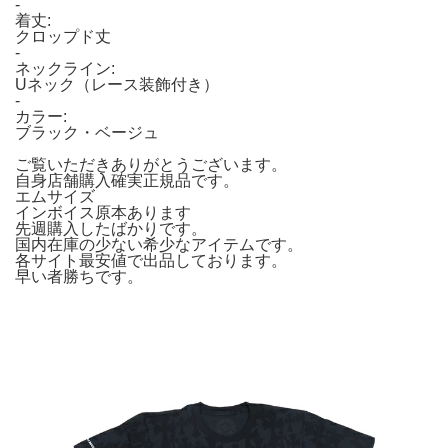
-
着丈:
クロップド丈
-
ネックライン:
Uネック（レース装飾付き）
-
カラー:
ブラック・ベージュ
ご覧いただきありがとうございます。
自身店舗購入確実正規品です。
エムサイズ
インボイス原本あります
先週購入したばかりです。
国内在庫の少ない希少なアイテムです。
各サイト最安値で出品しております。
早い者勝ちです。