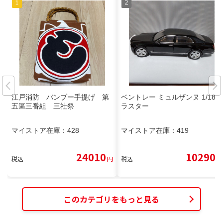
江戸消防 バンブー手提げ 第
ベントレー ミュルザンヌ 1/18
五區三番組 三社祭
ラスター
マイストア在庫：
428
マイストア在庫：
419
24010
10290
税込
円
税込
円
このカテゴリをもっと見る